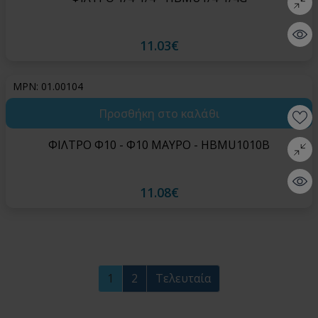
Quick 
11.03€
MPN: 01.00104
Προσθήκη στο καλάθι
Wishlis
ΦΙΛΤΡΟ Φ10 - Φ10 ΜΑΥΡΟ - HBMU1010B
Σύγκρι
Quick 
11.08€
1
2
Τελευταία