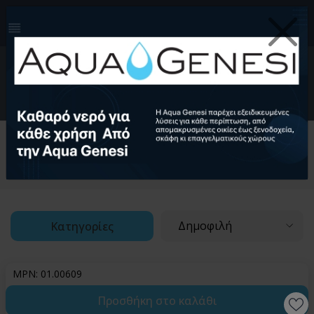
210-4124999
info@aquagenesi.com
Facebook
instagram
youtube
linkedin
0
EL
Ελληνικά (EL)
English (EN)
Αρχική
Προμηθευτές
CDC
Λοιπά Εξαρτήματα Fluid Fit
Δημοφιλή
Κατηγορίες
MPN: 01.00609
Προσθήκη στο καλάθι
Wishlis