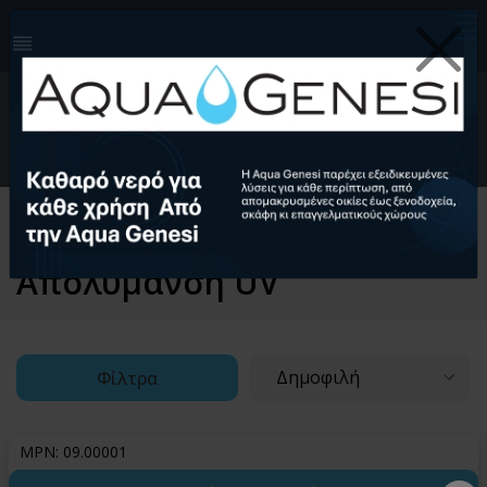
210-4124999
info@aquagenesi.com
Facebook
instagram
youtube
linkedin
0
EL
Ελληνικά (EL)
English (EN)
Αρχική
Φιλτράρισμα & Αποσκλήρυνση
Απολύμανση
Απολύμανση UV
Δημοφιλή
Φίλτρα
MPN: 09.00001