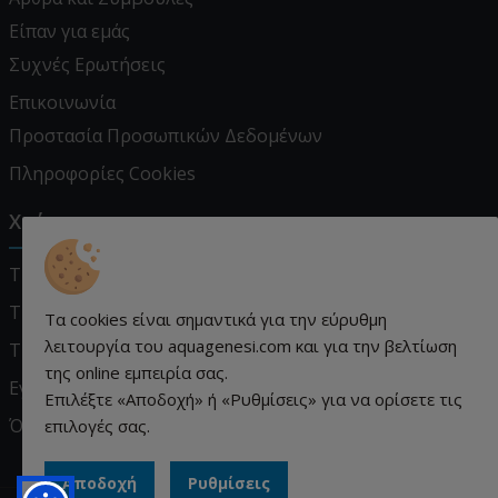
Είπαν για εμάς
Συχνές Ερωτήσεις
Επικοινωνία
Προστασία Προσωπικών Δεδομένων
Πληροφορίες Cookies
Χρήσιμα
Τρόποι Παραγγελίας
Τρόποι Πληρωμής
Τα cookies είναι σημαντικά για την εύρυθμη
λειτουργία του aquagenesi.com και για την βελτίωση
Τρόποι Αποστολής
της online εμπειρία σας.
Εγγύηση - Επιστροφές
Επιλέξτε «Αποδοχή» ή «Ρυθμίσεις» για να ορίσετε τις
Όροι χρήσης
επιλογές σας.
Αποδοχή
Ρυθμίσεις