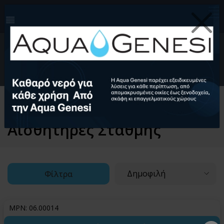
210-4124999
info@aquagenesi.com
Facebook
instagram
youtube
linkedin
0
EL
Ελληνικά (EL)
English (EN)
Αρχική
Υδραυλικά Εξαρτήματα
Όργανα Μέτρησης
Αισθητήρες Στάθμης
Δημοφιλή
Φίλτρα
MPN: 06.00014