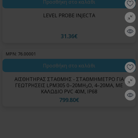
Προσθήκη στο καλάθι
Wishlis
LEVEL PROBE INJECTA
Σύγκρι
Quick 
31.36€
MPN: 76.00001
Προσθήκη στο καλάθι
Wishlis
ΑΙΣΘΗΤΗΡΑΣ ΣΤΑΘΜΗΣ - ΣΤΑΘΜΗΜΕΤΡΟ ΓΙΑ
Σύγκρι
ΓΕΩΤΡΗΣΕΙΣ LPM305 0–20MH₂O, 4–20MA, ΜΕ
ΚΑΛΩΔΙΟ PVC 40M, IP68
Quick 
799.80€