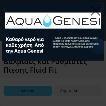
210-4124999
info@aquagenesi.com
Facebook
instagram
youtube
linkedin
0
EL
Ελληνικά (EL)
English (EN)
Αρχική
Υδραυλικά Εξαρτήματα
Σύστημα Γρήγορης Σύνδεσης Fluid fit
Βαλβίδες και Ρυθμιστές
Πίεσης Fluid Fit
Δημοφιλή
Φίλτρα