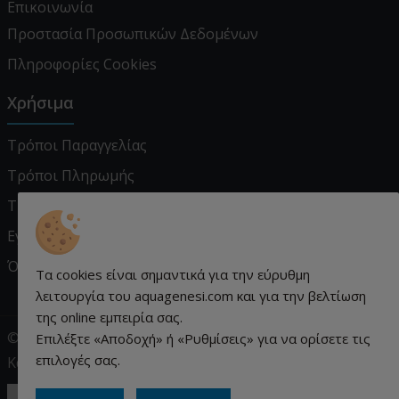
Επικοινωνία
Προστασία Προσωπικών Δεδομένων
Πληροφορίες Cookies
Χρήσιμα
Τρόποι Παραγγελίας
Τρόποι Πληρωμής
Τρόποι Αποστολής
Εγγύηση - Επιστροφές
Όροι χρήσης
Τα cookies είναι σημαντικά για την εύρυθμη
λειτουργία του aquagenesi.com και για την βελτίωση
της online εμπειρία σας.
© aquagenesi.com 2026. All rights reserved.
Επιλέξτε «Αποδοχή» ή «Ρυθμίσεις» για να ορίσετε τις
επιλογές σας.
Κατασκευή ιστοσελίδων qualityweb.gr.