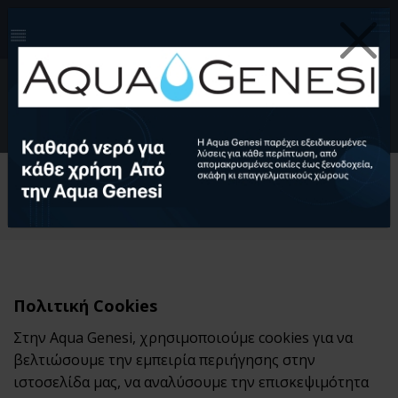
210-4124999
info@aquagenesi.com
Facebook
instagram
youtube
linkedin
0
EL
Ελληνικά (EL)
English (EN)
Αρχική
Πληροφορίες cookies
Πολιτική Cookies
Στην Aqua Genesi, χρησιμοποιούμε cookies για να
βελτιώσουμε την εμπειρία περιήγησης στην
ιστοσελίδα μας, να αναλύσουμε την επισκεψιμότητα