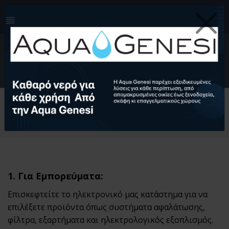
210-4124999
info@aquagenesi.com
Facebook
instagram
youtube
linkedin
0
EL
Ελληνικά (EL)
English (EN)
Αρχική
Τρόποι παραγγελίας
1. Για Εμπορεύματα:
Επισκεφτείτε το ηλεκτρονικό μας κατάστημα για να
επιλέξετε προϊόντα όπως συστήματα αφαλάτωσης,
φίλτρα, εξαρτήματα και ηλεκτρολογικός εξοπλισμός.