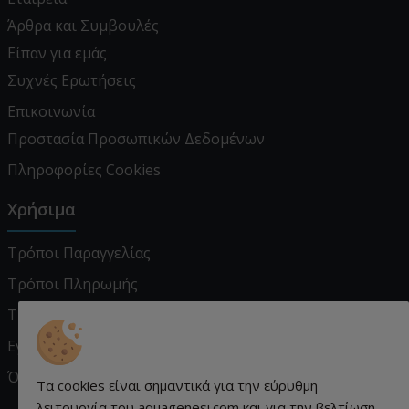
Άρθρα και Συμβουλές
Είπαν για εμάς
Συχνές Ερωτήσεις
Επικοινωνία
Προστασία Προσωπικών Δεδομένων
Πληροφορίες Cookies
Χρήσιμα
Τρόποι Παραγγελίας
Τρόποι Πληρωμής
Τρόποι Αποστολής
Εγγύηση - Επιστροφές
Όροι χρήσης
Τα cookies είναι σημαντικά για την εύρυθμη
λειτουργία του aquagenesi.com και για την βελτίωση