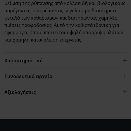
μείωση της ρύπανσης από κολλοειδή και βιολογικούς
παράγοντες, επιτρέποντας μεγαλύτερα διαστήματα
μεταξύ των καθαρισμών και διατηρώντας χαμηλές
πιέσεις τροφοδοσίας. Αυτό την καθιστά ιδανική για
εφαρμογές όπου απαιτείται υψηλή απόρριψη αλάτων
και χαμηλή κατανάλωση ενέργειας.
Χαρακτηριστικά
Συνοδευτικά αρχεία
Ροή:
2.350 GPD (8,9 m³/ημέρα)
Αξιολογήσεις
Απόρριψη:
99,2%
0 αξιολογήσεις
Πίεση Λειτουργίας:
100 psi (0,7 MPa)
Διάμετρος:
4"