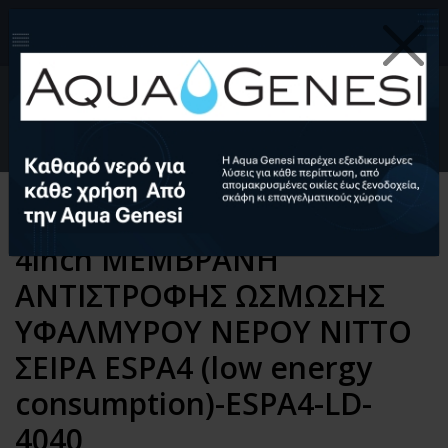
210-4124999
info@aquagenesi.com
Facebook
instagram
youtube
linkedin
0
EL
Ελληνικά (EL)
English (EN)
Αρχική
Αντίστροφη Ώσμωση
Ανταλλακτικά
Μεμβράνες Αντίστροφης Ώσμωσης
4inch ΜΕΜΒΡΑΝΗ
ΑΝΤΙΣΤΡΟΦΗΣ ΩΣΜΩΣΗΣ
ΥΦΑΛΜΥΡΟΥ ΝΕΡΟΥ NITTO
ΣΕΙΡΑ ESPA4 (low energy
consumption)-ESPA4-LD-
4040