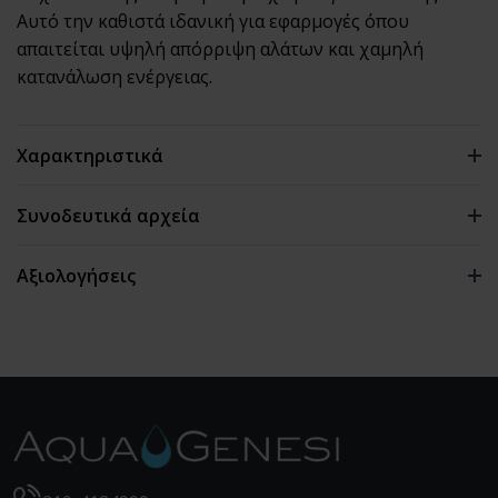
Αυτό την καθιστά ιδανική για εφαρμογές όπου
απαιτείται υψηλή απόρριψη αλάτων και χαμηλή
κατανάλωση ενέργειας.
Χαρακτηριστικά
Συνοδευτικά αρχεία
Ροή:
6.600 GPD (25 m³/day)
Αξιολογήσεις
Απόρριψη:
99,6%
0 αξιολογήσεις
Πίεση Λειτουργίας:
600 psi (4,1 MPa)
Διάμετρος:
8"
Επιφάνεια Μεμβράνης:
440 ft² (41 m²)