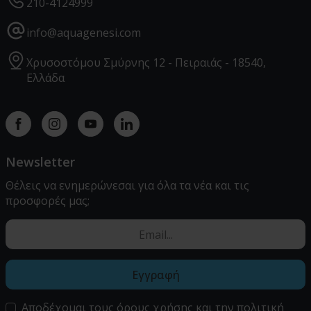
210-4124999
info@aquagenesi.com
Χρυσοστόμου Σμύρνης 12 - Πειραιάς - 18540,
Ελλάδα
Facebook
instagram
youtube
linkedin
Newsletter
Θέλεις να ενημερώνεσαι για όλα τα νέα και τις
προσφορές μας;
Εγγραφή
Αποδέχομαι τους
όρους χρήσης
και την
πολιτική