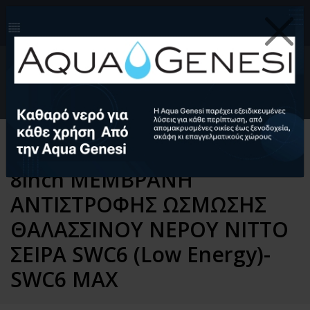
210-4124999
info@aquagenesi.com
Facebook
instagram
youtube
linkedin
0
EL
Ελληνικά (EL)
English (EN)
Αρχική
Αντίστροφη Ώσμωση
Ανταλλακτικά
Μεμβράνες Αντίστροφης Ώσμωσης
8inch ΜΕΜΒΡΑΝΗ
ΑΝΤΙΣΤΡΟΦΗΣ ΩΣΜΩΣΗΣ
ΘΑΛΑΣΣΙΝΟΥ ΝΕΡΟΥ NITTO
ΣΕΙΡΑ SWC6 (Low Energy)-
SWC6 MAX