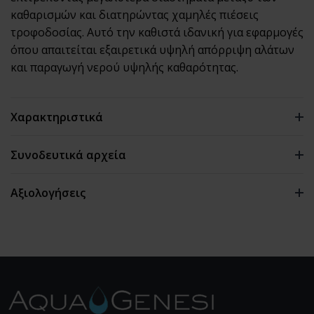
καθαρισμών και διατηρώντας χαμηλές πιέσεις
τροφοδοσίας. Αυτό την καθιστά ιδανική για εφαρμογές
όπου απαιτείται εξαιρετικά υψηλή απόρριψη αλάτων
και παραγωγή νερού υψηλής καθαρότητας.
Χαρακτηριστικά
Συνοδευτικά αρχεία
Ροή:
11.500 GPD (43,5 m³/ημέρα)
Αξιολογήσεις
Απόρριψη:
99,80%
0 αξιολογήσεις
Πίεση Λειτουργίας:
225 psi (1,55 MPa)
Διάμετρος:
8"
Επιφάνεια Μεμβράνης:
400 ft² (37 m²)