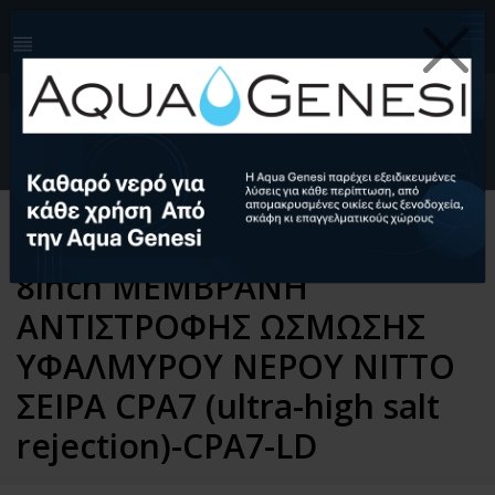
210-4124999
info@aquagenesi.com
Facebook
instagram
youtube
linkedin
0
EL
Ελληνικά (EL)
English (EN)
Αρχική
Αντίστροφη Ώσμωση
Ανταλλακτικά
Μεμβράνες Αντίστροφης Ώσμωσης
8inch ΜΕΜΒΡΑΝΗ
ΑΝΤΙΣΤΡΟΦΗΣ ΩΣΜΩΣΗΣ
ΥΦΑΛΜΥΡΟΥ ΝΕΡΟΥ NITTO
ΣΕΙΡΑ CPA7 (ultra-high salt
rejection)-CPA7-LD