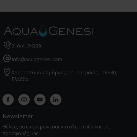
Διάμετρος:
8"
Επιφάνεια Μεμβράνης:
440 ft² (41 m²)
210-4124999
info@aquagenesi.com
Χρυσοστόμου Σμύρνης 12 - Πειραιάς - 18540,
Ελλάδα
Facebook
instagram
youtube
linkedin
Newsletter
Θέλεις να ενημερώνεσαι για όλα τα νέα και τις
προσφορές μας;