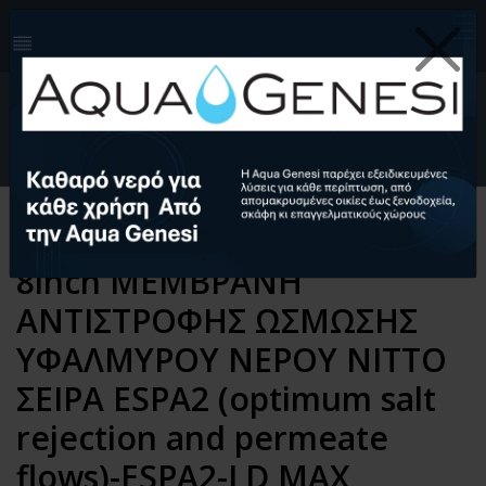
210-4124999
info@aquagenesi.com
Facebook
instagram
youtube
linkedin
0
EL
Ελληνικά (EL)
English (EN)
Αρχική
Αντίστροφη Ώσμωση
Ανταλλακτικά
Μεμβράνες Αντίστροφης Ώσμωσης
8inch ΜΕΜΒΡΑΝΗ
ΑΝΤΙΣΤΡΟΦΗΣ ΩΣΜΩΣΗΣ
ΥΦΑΛΜΥΡΟΥ ΝΕΡΟΥ NITTO
ΣΕΙΡΑ ESPA2 (optimum salt
rejection and permeate
flows)-ESPA2-LD MAX