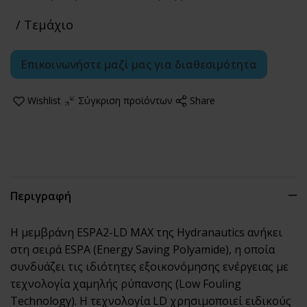
/ Τεμάχιο
Επικοινωνήστε μαζί μας για διαθεσιμότητα
Wishlist
Σύγκριση προϊόντων
Share
Περιγραφή
Η μεμβράνη ESPA2-LD MAX της Hydranautics ανήκει
στη σειρά ESPA (Energy Saving Polyamide), η οποία
συνδυάζει τις ιδιότητες εξοικονόμησης ενέργειας με
τεχνολογία χαμηλής ρύπανσης (Low Fouling
Technology). Η τεχνολογία LD χρησιμοποιεί ειδικούς