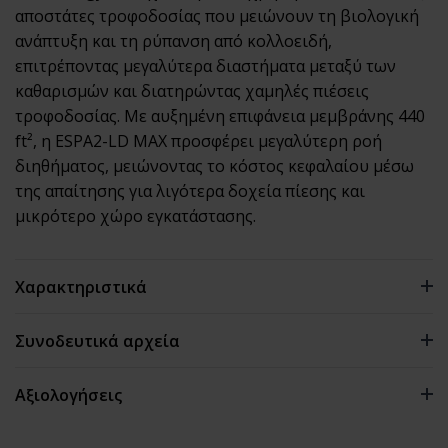
αποστάτες τροφοδοσίας που μειώνουν τη βιολογική
ανάπτυξη και τη ρύπανση από κολλοειδή,
επιτρέποντας μεγαλύτερα διαστήματα μεταξύ των
καθαρισμών και διατηρώντας χαμηλές πιέσεις
τροφοδοσίας. Με αυξημένη επιφάνεια μεμβράνης 440
ft², η ESPA2-LD MAX προσφέρει μεγαλύτερη ροή
διηθήματος, μειώνοντας το κόστος κεφαλαίου μέσω
της απαίτησης για λιγότερα δοχεία πίεσης και
μικρότερο χώρο εγκατάστασης.
Χαρακτηριστικά
Συνοδευτικά αρχεία
Ροή:
12.000 GPD (45,4 m³/ημέρα)
Αξιολογήσεις
Απόρριψη:
99,6%
0 αξιολογήσεις
Πίεση Λειτουργίας:
150 psi (1,03 MPa)