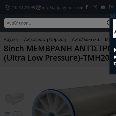
Facebook
instagram
youtub
l
210-4124999
info@aquagenesi.com
Αρχική
Αντίστροφη Ώσμωση
Ανταλλακτικά
Μεμβ
8inch ΜΕΜΒΡΑΝΗ ΑΝΤΊΣΤΡΟ
(Ultra Low Pressure)-TMH20A