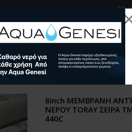
e
inkedin
Εταιρ
ράνες Αντίστροφης Ώσμωσης
ΦΗΣ ΩΣΜΩΣΗΣ ΥΦΑΛΜΥΡΟΥ ΝΕ
-440C
8inch ΜΕΜΒΡΑΝΗ ΑΝΤ
ΝΕΡΟΥ TORAY ΣΕΙΡΑ TMH
440C