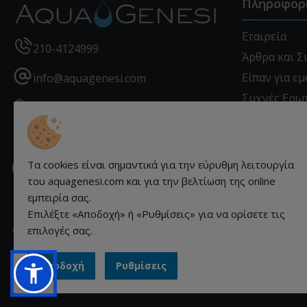
Πληροφορ
Εταιρεία
210-4124999
Άρθρα και 
Είπαν για εμ
info@aquagenesi.com
Συχνές Ερω
Χρυσοστόμου Σμύρνης 12 - Πειραιάς
Επικοινωνί
- 18540, Ελλάδα
Προστασία 
Τα cookies είναι σημαντικά για την εύρυθμη λειτουργία
Πληροφορίε
Facebook
instagram
youtube
linkedin
του aquagenesi.com και για την βελτίωση της online
εμπειρία σας.
Επιλέξτε «Αποδοχή» ή «Ρυθμίσεις» για να ορίσετε τις
© aquagenesi.com 2026. All rights reserved.
επιλογές σας.
Κατασκευή ιστοσελίδων qualityweb.gr.
Αποδοχή
Ρυθμίσεις