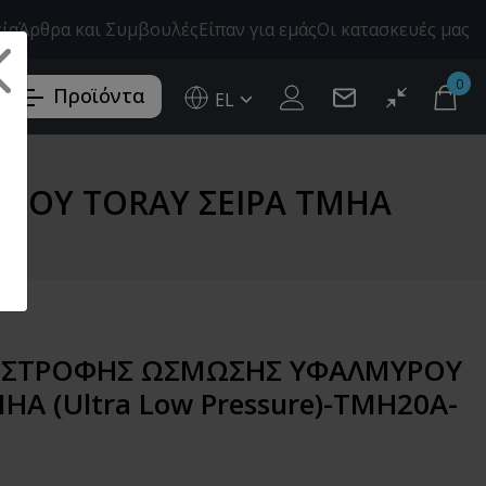
εία
Άρθρα και Συμβουλές
Είπαν για εμάς
Οι κατασκευές μας
0
Προϊόντα
EL
Ελληνικά (EL)
English (EN)
ΡΟΥ TORAY ΣΕΙΡΑ TMHA
ΊΣΤΡΟΦΗΣ ΩΣΜΩΣΗΣ ΥΦΑΛΜΥΡΟΥ
A (Ultra Low Pressure)-TMH20A-