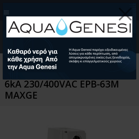
210-4124999
info@aquagenesi.com
Facebook
instagram
youtube
linkedin
0
EL
Ελληνικά (EL)
English (EN)
Αρχική
Ηλεκτρολογικός Εξοπλισμός
ΑΣΦΑΛΕΙΑ ΡΑΓΑΣ 1P C 4A
6kA 230/400VAC EPB-63M
MAXGE