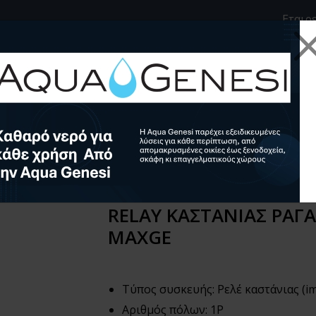
e
inkedin
Εταιρ
O 48VAC/24VDC 16A MGIR MAX
RELAY ΚΑΣΤΑΝΙΑΣ ΡΑΓ
MAXGE
Τύπος συσκευής: Ρελέ καστάνιας (im
Αριθμός πόλων: 1P