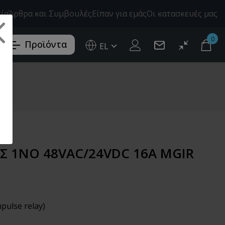
εία
Άρθρα και Συμβουλές
Είπαν για εμάς
Οι κατασκευές μας
0
Προϊόντα
EL
Ελληνικά (EL)
English (EN)
GE
ΑΣ 1NO 48VAC/24VDC 16A MGIR
pulse relay)