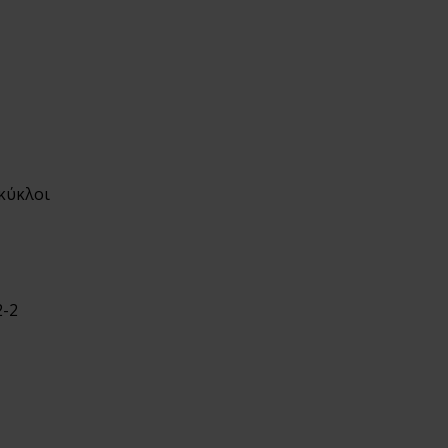
 κύκλοι
-2