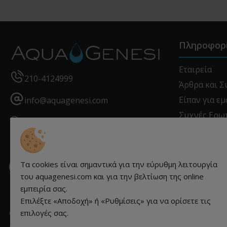
Πληροφορ
Εταιρεία
210-4124999
Άρθρα και 
Είπαν για εμ
info@aquagenesi.com
Συχνές Ερω
Χρυσοστόμου Σμύρνης 12 - Πειραιάς
Επικοινωνί
- 18540, Ελλάδα
Προστασία 
Τα cookies είναι σημαντικά για την εύρυθμη λειτουργία
Πληροφορίε
Facebook
instagram
youtube
linkedin
του aquagenesi.com και για την βελτίωση της online
εμπειρία σας.
Επιλέξτε «Αποδοχή» ή «Ρυθμίσεις» για να ορίσετε τις
© aquagenesi.com 2026. All rights reserved.
επιλογές σας.