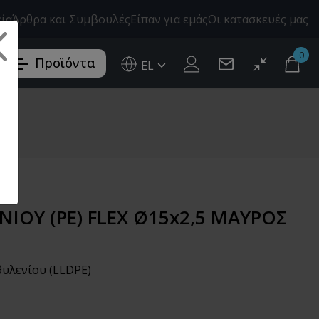
εία
Άρθρα και Συμβουλές
Είπαν για εμάς
Οι κατασκευές μας
0
Προϊόντα
EL
Ελληνικά (EL)
English (EN)
ΙΟΥ (PE) FLEX Ø15x2,5 ΜΑΥΡΟΣ
υλενίου (LLDPE)