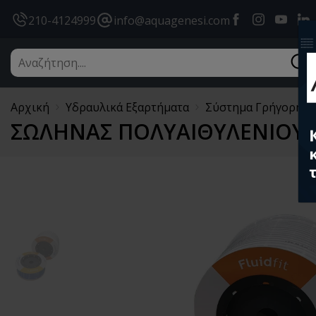
Facebook
instagram
youtub
l
210-4124999
info@aquagenesi.com
Αρχική
Υδραυλικά Εξαρτήματα
Σύστημα Γρήγορης Σύ
ΣΩΛΗΝΑΣ ΠΟΛΥΑΙΘΥΛΕΝΙΟΥ (P