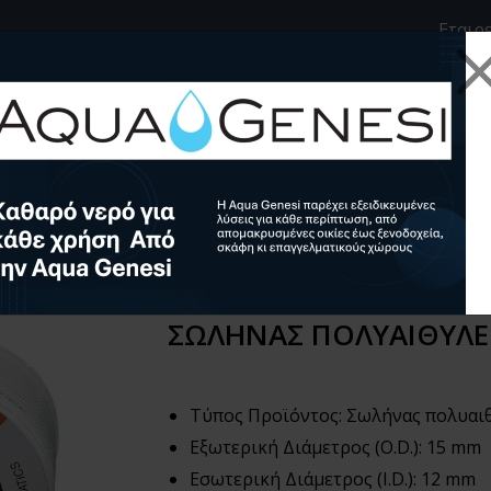
e
inkedin
Εταιρ
νδεσης Fluid fit
Σωλήνες
E) FLEX Ø15x2,5 ΜΑΥΡΟΣ
ΣΩΛΗΝΑΣ ΠΟΛΥΑΙΘΥΛΕΝ
Τύπος Προϊόντος: Σωλήνας πολυαιθ
Εξωτερική Διάμετρος (O.D.): 15 mm
Εσωτερική Διάμετρος (I.D.): 12 mm