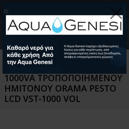
210-4124999
info@aquagenesi.com
Facebook
instagram
youtube
linkedin
0
EL
Ελληνικά (EL)
English (EN)
Αρχική
Ηλεκτρολογικός Εξοπλισμός
UPS
UPS LINE INTERACTIVE
1000VA ΤΡΟΠΟΠΟΙΗΜΕΝΟΥ
ΗΜΙΤΟΝΟΥ ORAMA PESTO
LCD VST-1000 VOL