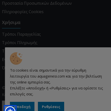
Προστασία Προσωπικών Δεδομένων
Πληροφορίες Cookies
Χρήσιμα
Τρόποι Παραγγελίας
Τρόποι Πληρωμής
Τρόποι Αποστολής
Εγγύηση - Επιστροφές
Όροι χρήσης
Τα cookies είναι σημαντικά για την εύρυθμη
λειτουργία του aquagenesi.com και για την βελτίωση
της online εμπειρία σας.
© aquagenesi.com 2026. All rights reserved.
Επιλέξτε «Αποδοχή» ή «Ρυθμίσεις» για να ορίσετε τις
επιλογές σας.
Κατασκευή ιστοσελίδων qualityweb.gr.
Αποδοχή
Ρυθμίσεις