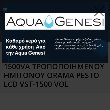
210-4124999
info@aquagenesi.com
Facebook
instagram
youtube
linkedin
0
EL
Ελληνικά (EL)
English (EN)
Αρχική
Ηλεκτρολογικός Εξοπλισμός
UPS
UPS LINE INTERACTIVE
1500VA ΤΡΟΠΟΠΟΙΗΜΕΝΟΥ
ΗΜΙΤΟΝΟΥ ORAMA PESTO
LCD VST-1500 VOL