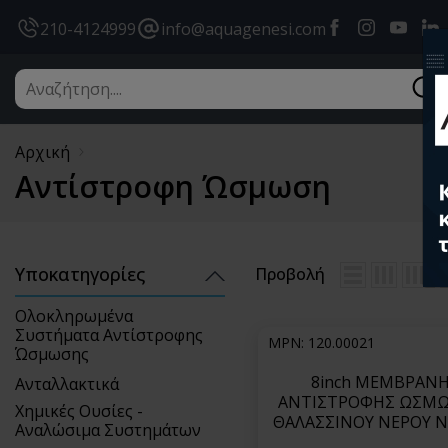
Facebook
instagram
youtub
l
210-4124999
info@aquagenesi.com
Αρχική
Αντίστροφη Ώσμωση
Υποκατηγορίες
Προβολή
Ολοκληρωμένα
Συστήματα Αντίστροφης
MPN: 120.00021
Ώσμωσης
8inch ΜΕΜΒΡΑΝ
Ανταλλακτικά
ΑΝΤΙΣΤΡΟΦΗΣ ΩΣΜ
Χημικές Ουσίες -
ΘΑΛΑΣΣΙΝΟΥ ΝΕΡΟΥ 
Αναλώσιμα Συστημάτων
ΣΕΙΡΑ SWC4 (Highe