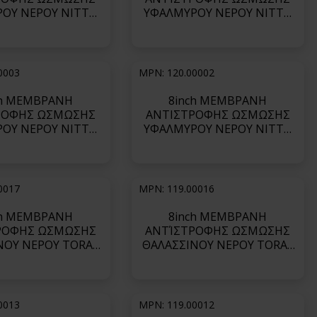
ΟΥ ΝΕΡΟΥ NITTO
ΥΦΑΛΜΥΡΟΥ ΝΕΡΟΥ NITTO
PA2 (optimum salt
ΣΕΙΡΑ ESPA2 (optimum salt
ion and permeate
rejection and permeate
)-ESPA2-LD MAX
flows)-ESPA2 MAX
0003
MPN: 120.00002
ch ΜΕΜΒΡΑΝΗ
8inch ΜΕΜΒΡΑΝΗ
ΡΟΦΗΣ ΩΣΜΩΣΗΣ
ΑΝΤΙΣΤΡΟΦΗΣ ΩΣΜΩΣΗΣ
ΟΥ ΝΕΡΟΥ NITTO
ΥΦΑΛΜΥΡΟΥ ΝΕΡΟΥ NITTO
PA2 (optimum salt
ΣΕΙΡΑ ESPA1 (higher
ion and permeate
permeability)-ESPA1
)-ESPA2-LD-4040
0017
MPN: 119.00016
ch ΜΕΜΒΡΑΝΗ
8inch ΜΕΜΒΡΑΝΗ
ΡΟΦΗΣ ΩΣΜΩΣΗΣ
ΑΝΤΊΣΤΡΟΦΗΣ ΩΣΜΩΣΗΣ
ΝΟΥ ΝΕΡΟΥ TORAY
ΘΑΛΑΣΣΙΝΟΥ ΝΕΡΟΥ TORAY
TM800K (Highest
ΣΕΙΡΑ TSW-LE (Super Low
ion)-TM820K-400
Energy-600psi)-TSW-440LE
0013
MPN: 119.00012