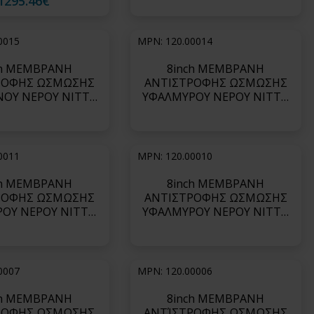
1295.46€
ion and permeate
rejection and permeate
ws)-SWC5 MAX
flows)-SWC5-LD
0015
MPN: 120.00014
ch ΜΕΜΒΡΑΝΗ
8inch ΜΕΜΒΡΑΝΗ
ΡΟΦΗΣ ΩΣΜΩΣΗΣ
ΑΝΤΙΣΤΡΟΦΗΣ ΩΣΜΩΣΗΣ
ΝΟΥ ΝΕΡΟΥ NITTO
ΥΦΑΛΜΥΡΟΥ ΝΕΡΟΥ NITTO
WC6 (Low Energy)-
ΣΕΙΡΑ CPA7 (ultra-high salt
SWC6-LD
rejection)-CPA7 MAX
0011
MPN: 120.00010
ch ΜΕΜΒΡΑΝΗ
8inch ΜΕΜΒΡΑΝΗ
ΡΟΦΗΣ ΩΣΜΩΣΗΣ
ΑΝΤΙΣΤΡΟΦΗΣ ΩΣΜΩΣΗΣ
ΟΥ ΝΕΡΟΥ NITTO
ΥΦΑΛΜΥΡΟΥ ΝΕΡΟΥ NITTO
SPA4 (low energy
ΣΕΙΡΑ ESPA4 (low energy
tion)-ESPA4 MAX
consumption)-ESPA4-LD HP
0007
MPN: 120.00006
ch ΜΕΜΒΡΑΝΗ
8inch ΜΕΜΒΡΑΝΗ
ΡΟΦΗΣ ΩΣΜΩΣΗΣ
ΑΝΤΊΣΤΡΟΦΗΣ ΩΣΜΩΣΗΣ