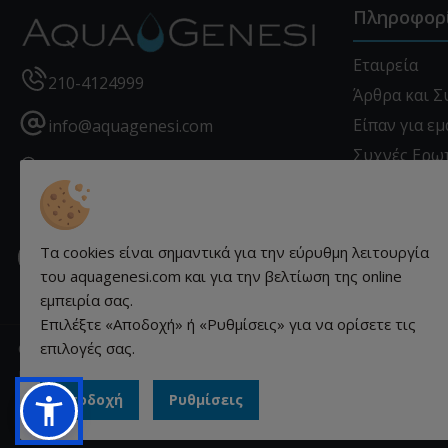
Πληροφορ
Εταιρεία
210-4124999
Άρθρα και 
Είπαν για εμ
info@aquagenesi.com
Συχνές Ερω
Χρυσοστόμου Σμύρνης 12 - Πειραιάς
Επικοινωνί
- 18540, Ελλάδα
Προστασία 
Τα cookies είναι σημαντικά για την εύρυθμη λειτουργία
Πληροφορίε
Facebook
instagram
youtube
linkedin
του aquagenesi.com και για την βελτίωση της online
εμπειρία σας.
Επιλέξτε «Αποδοχή» ή «Ρυθμίσεις» για να ορίσετε τις
© aquagenesi.com 2026. All rights reserved.
επιλογές σας.
Κατασκευή ιστοσελίδων qualityweb.gr.
Αποδοχή
Ρυθμίσεις