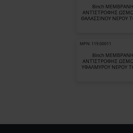
8inch ΜΕΜΒΡΑΝ
ΑΝΤΊΣΤΡΟΦΗΣ ΩΣΜ
ΘΑΛΑΣΣΙΝΟΥ ΝΕΡΟΥ 
ΣΕΙΡΑ TSW-LE (Super
Energy-600psi)-TSW-
MPN: 119.00011
8inch ΜΕΜΒΡΑΝ
ΑΝΤΊΣΤΡΟΦΗΣ ΩΣΜ
ΥΦΑΛΜΥΡΟΥ ΝΕΡΟΥ T
ΣΕΙΡΑ TMHA (Ultra 
Pressure)-TMH20A-4