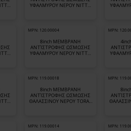
ITTO
ΥΦΑΛΜΥΡΟΥ ΝΕΡΟΥ NITTO
ΥΦΑΛΜΥΡ
ergy
ΣΕΙΡΑ ESPA4 (low energy
ΣΕΙΡΑ ES
-LD
consumption)-ESPA4-LD-
reject
4040
flows
MPN: 120.00004
MPN: 120.0
Η
8inch ΜΕΜΒΡΑΝΗ
4in
ΩΣΗΣ
ΑΝΤΊΣΤΡΟΦΗΣ ΩΣΜΩΣΗΣ
ΑΝΤΙΣΤ
ITTO
ΥΦΑΛΜΥΡΟΥ ΝΕΡΟΥ NITTO
ΥΦΑΛΜΥΡ
 salt
ΣΕΙΡΑ ESPA2 (optimum salt
ΣΕΙΡΑ ES
ate
rejection and permeate
reject
X
flows)-ESPA2-LD
flows
MPN: 119.00018
MPN: 119.0
Η
8inch ΜΕΜΒΡΑΝΗ
8in
ΩΣΗΣ
ΑΝΤΊΣΤΡΟΦΗΣ ΩΣΜΩΣΗΣ
ΑΝΤΊΣΤ
ITTO
ΘΑΛΑΣΣΙΝΟΥ ΝΕΡΟΥ TORAY
ΘΑΛΑΣΣΙ
er
ΣΕΙΡΑ TM800K (Highest
ΣΕΙΡΑ 
D-4040
Rejection)-TM820K-440
Reject
MPN: 119.00014
MPN: 119.0