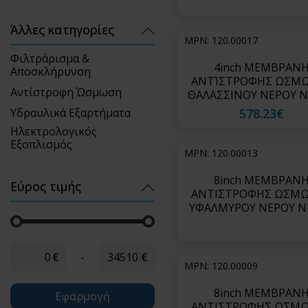
Rejection)-SWC4 M
Άλλες κατηγορίες
MPN: 120.00017
Φιλτράρισμα &
4inch ΜΕΜΒΡΑΝ
Αποσκλήρυνση
ΑΝΤΊΣΤΡΟΦΗΣ ΩΣΜ
Αντίστροφη Ώσμωση
ΘΑΛΑΣΣΙΝΟΥ ΝΕΡΟΥ 
ΣΕΙΡΑ SWC5 (optimum 
Υδραυλικά Εξαρτήματα
578.23€
rejection and perme
Ηλεκτρολογικός
flows)-SWC5-LD-40
Εξοπλισμός
MPN: 120.00013
8inch ΜΕΜΒΡΑΝ
Εύρος τιμής
ΑΝΤΙΣΤΡΟΦΗΣ ΩΣΜ
ΥΦΑΛΜΥΡΟΥ ΝΕΡΟΥ N
filter by price
ΣΕΙΡΑ CPA7 (ultra-high
rejection)-CPA7-L
€
-
€
MPN: 120.00009
8inch ΜΕΜΒΡΑΝ
Εφαρμογή
ΑΝΤΙΣΤΡΟΦΗΣ ΩΣΜ