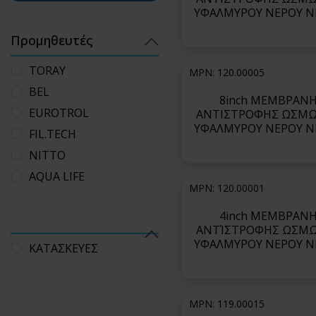
ΥΦΑΛΜΥΡΟΥ ΝΕΡΟΥ N
ΣΕΙΡΑ ESPA4 (low en
Προμηθευτές
consumption)-ESPA4
TORAY
MPN: 120.00005
BEL
8inch ΜΕΜΒΡΑΝ
EUROTROL
ΑΝΤΙΣΤΡΟΦΗΣ ΩΣΜ
ΥΦΑΛΜΥΡΟΥ ΝΕΡΟΥ N
FIL.TECH
ΣΕΙΡΑ ESPA2 (optimum
NITTO
rejection and perme
flows)-ESPAB MA
AQUA LIFE
MPN: 120.00001
4inch ΜΕΜΒΡΑΝ
ΑΝΤΊΣΤΡΟΦΗΣ ΩΣΜ
ΥΦΑΛΜΥΡΟΥ ΝΕΡΟΥ N
ΚΑΤΑΣΚΕΥΕΣ
ΣΕΙΡΑ ESPA1 (high
permeability)-ESPA1-L
MPN: 119.00015