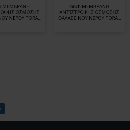
ch ΜΕΜΒΡΑΝΗ
4inch ΜΕΜΒΡΑΝΗ
ΡΟΦΗΣ ΩΣΜΩΣΗΣ
ΑΝΤΊΣΤΡΟΦΗΣ ΩΣΜΩΣΗΣ
ΝΟΥ ΝΕΡΟΥ TORAY
ΘΑΛΑΣΣΙΝΟΥ ΝΕΡΟΥ TORAY
00V (Low Energy)-
ΣΕΙΡΑ TM800V (Low Energy)-
M820V-400
TM810V
α